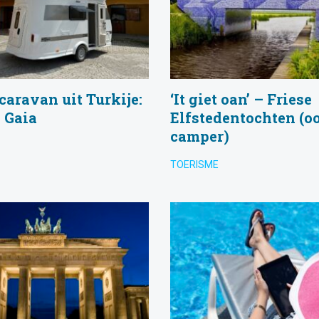
aravan uit Turkije:
‘It giet oan’ – Friese
 Gaia
Elfstedentochten (o
camper)
TOERISME