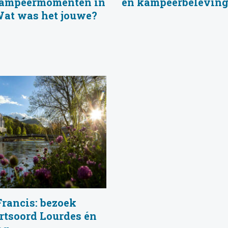
 kampeermomenten in
en kampeerbelevin
Wat was het jouwe?
Francis: bezoek
rtsoord Lourdes én