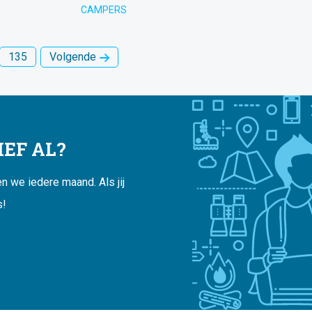
CAMPERS
135
Volgende
EF AL?
 we iedere maand. Als jij
s!