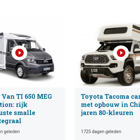
 Van TI 650 MEG
Toyota Tacoma ca
ion: rijk
met opbouw in Ch
uste smalle
jaren 80-kleuren
tegraal
n geleden
1725 dagen geleden