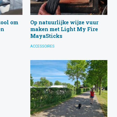
zool om
Op natuurlijke wijze vuur
en
maken met Light My Fire
MayaSticks
ACCESSOIRES