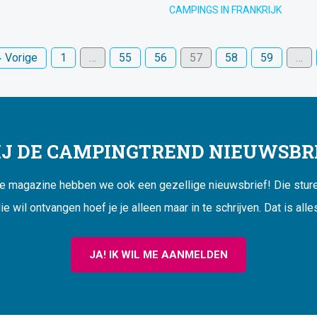
CAMPINGS IN FRANKRIJK
Vorige
1
…
55
56
57
58
59
…
JIJ DE CAMPINGTREND NIEUWSBRI
ne magazine hebben we ook een gezellige nieuwsbrief! Die sturen
ie wil ontvangen hoef je je alleen maar in te schrijven. Dat is alle
JA! IK WIL ME AANMELDEN