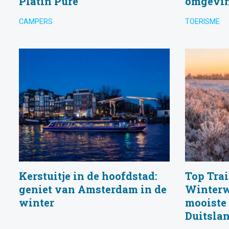
Platin Pure
omgevi
CAMPERS
TOERISME
Kerstuitje in de hoofdstad:
Top Trai
geniet van Amsterdam in de
Winterw
winter
mooiste 
Duitsla