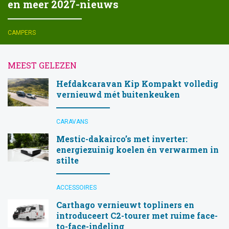
en meer 2027-nieuws
CAMPERS
MEEST GELEZEN
Hefdakcaravan Kip Kompakt volledig
vernieuwd mét buitenkeuken
CARAVANS
Mestic-dakairco’s met inverter:
energiezuinig koelen én verwarmen in
stilte
ACCESSOIRES
Carthago vernieuwt topliners en
introduceert C2-tourer met ruime face-
to-face-indeling