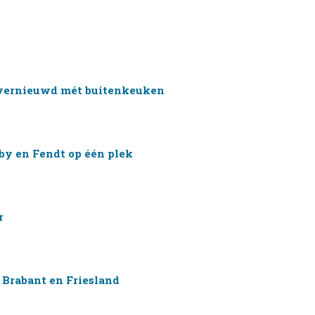
vernieuwd mét buitenkeuken
by en Fendt op één plek
r
 Brabant en Friesland