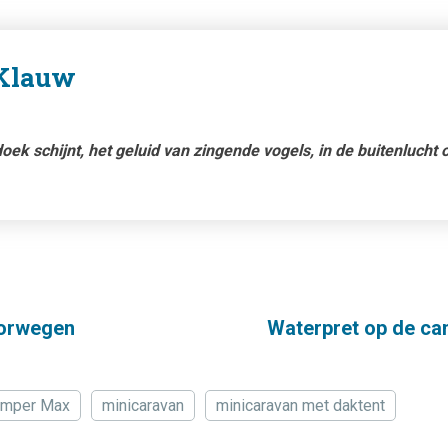
 Klauw
doek schijnt, het geluid van zingende vogels, in de buitenlucht
oorwegen
Waterpret op de ca
amper Max
minicaravan
minicaravan met daktent