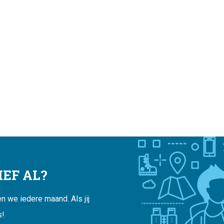
EF AL?
 we iedere maand. Als jij
s!