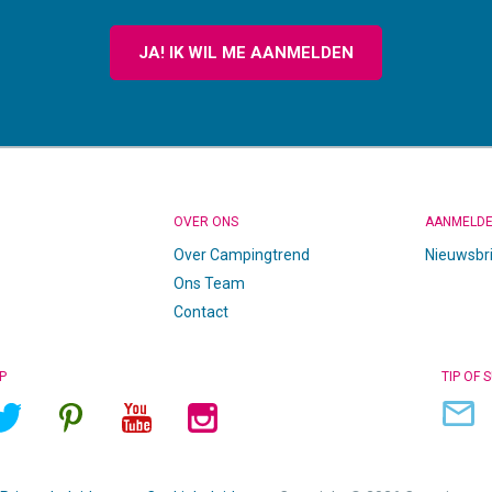
JA! IK WIL ME AANMELDEN
OVER ONS
AANMELD
Over Campingtrend
Nieuwsbr
Ons Team
Contact
P
TIP OF 