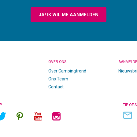
JA! IK WIL ME AANMELDEN
OVER ONS
AANMELD
Over Campingtrend
Nieuwsbr
Ons Team
Contact
P
TIP OF 