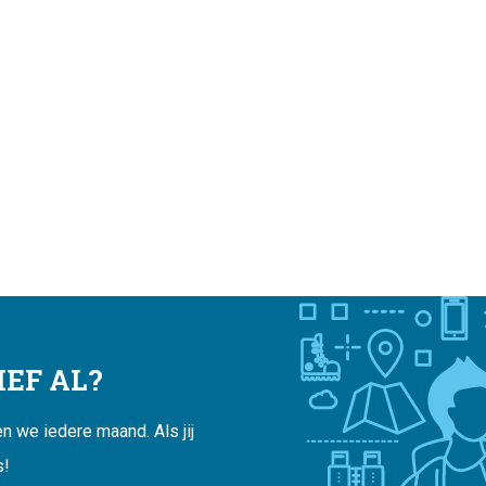
EF AL?
 we iedere maand. Als jij
s!