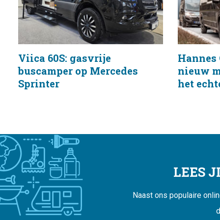
Viica 60S: gasvrije
Hannes 
buscamper op Mercedes
nieuw m
Sprinter
het echt
LEES 
Naast ons populaire onli
d