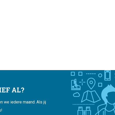
EF AL?
 we iedere maand. Als jij
s!