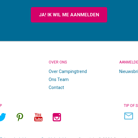
JA! IK WIL ME AANMELDEN
OVER ONS
AANMELD
Over Campingtrend
Nieuwsbr
Ons Team
Contact
P
TIP OF 