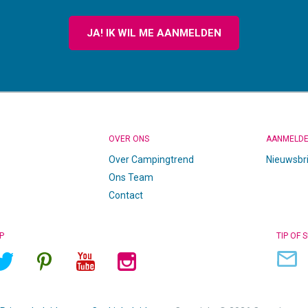
JA! IK WIL ME AANMELDEN
OVER ONS
AANMELD
Over Campingtrend
Nieuwsbr
Ons Team
Contact
P
TIP OF 