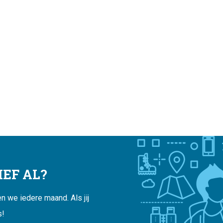
EF AL?
 we iedere maand. Als jij
s!