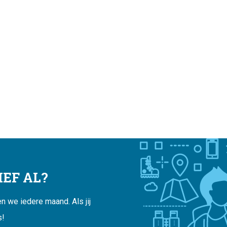
EF AL?
 we iedere maand. Als jij
s!