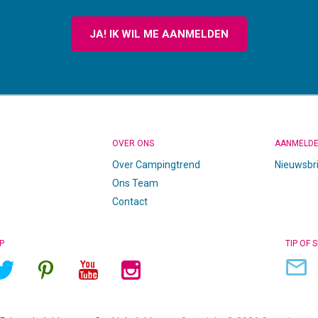
JA! IK WIL ME AANMELDEN
OVER ONS
AANMELD
Over Campingtrend
Nieuwsbr
Ons Team
Contact
P
TIP OF 