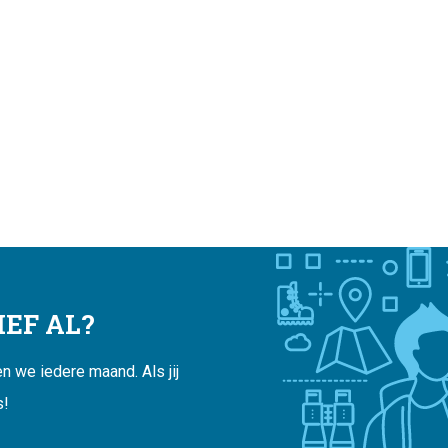
EF AL?
 we iedere maand. Als jij
s!