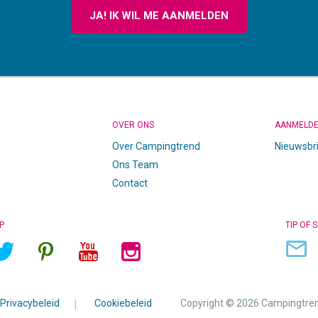
JA! IK WIL ME AANMELDEN
OVER ONS
AANMELD
Over Campingtrend
Nieuwsbr
Ons Team
Contact
P
TIP OF 
Privacybeleid
|
Cookiebeleid
Copyright © 2026 Campingtre