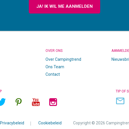
JA! IK WIL ME AANMELDEN
OVER ONS
AANMELD
Over Campingtrend
Nieuwsbr
Ons Team
Contact
P
TIP OF 
Privacybeleid
|
Cookiebeleid
Copyright © 2026 Campingtre