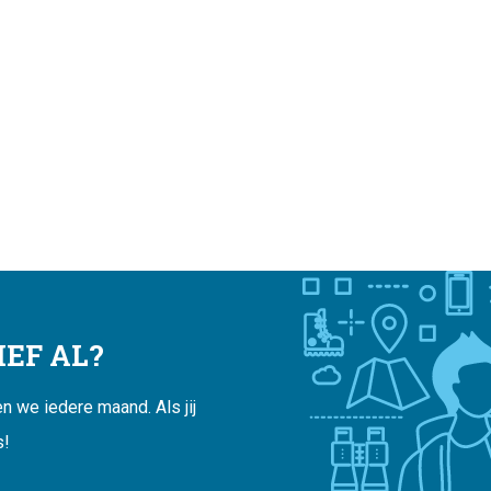
EF AL?
 we iedere maand. Als jij
s!