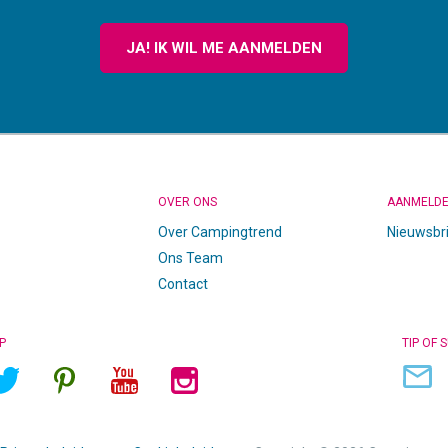
JA! IK WIL ME AANMELDEN
OVER ONS
AANMELD
Over Campingtrend
Nieuwsbr
Ons Team
Contact
P
TIP OF 