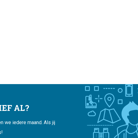
EF AL?
 we iedere maand. Als jij
s!