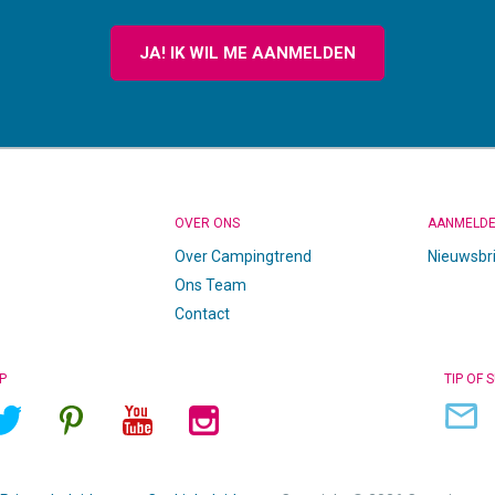
JA! IK WIL ME AANMELDEN
OVER ONS
AANMELD
Over Campingtrend
Nieuwsbr
Ons Team
Contact
P
TIP OF 