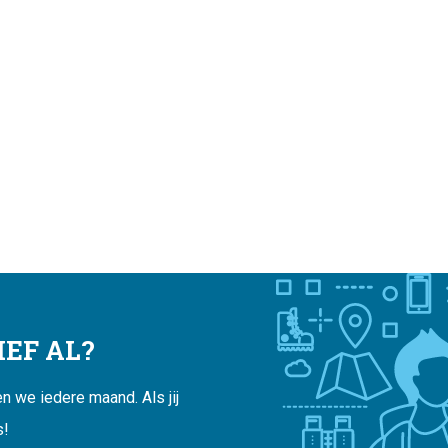
EF AL?
 we iedere maand. Als jij
s!