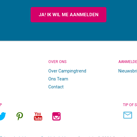
JA! IK WIL ME AANMELDEN
OVER ONS
AANMELD
Over Campingtrend
Nieuwsbr
Ons Team
Contact
P
TIP OF 