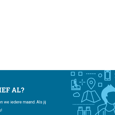
EF AL?
 we iedere maand. Als jij
s!