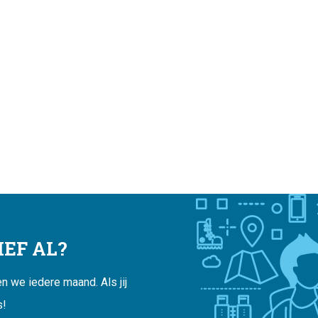
EF AL?
 we iedere maand. Als jij
s!