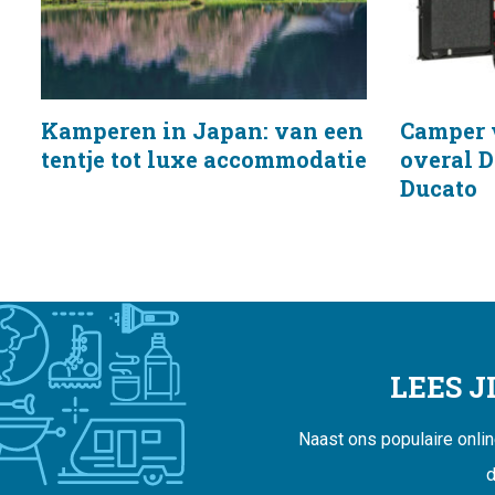
Kamperen in Japan: van een
Camper 
tentje tot luxe accommodatie
overal D
Ducato
LEES 
Naast ons populaire onli
d