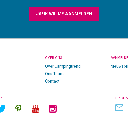
JA! IK WIL ME AANMELDEN
OVER ONS
AANMELD
Over Campingtrend
Nieuwsbr
Ons Team
Contact
P
TIP OF 