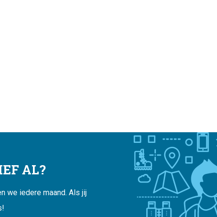
EF AL?
 we iedere maand. Als jij
s!