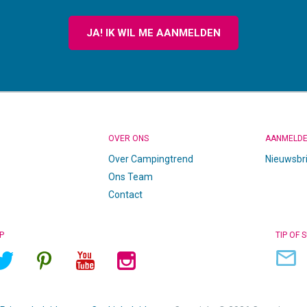
JA! IK WIL ME AANMELDEN
OVER ONS
AANMELD
Over Campingtrend
Nieuwsbr
Ons Team
Contact
P
TIP OF 