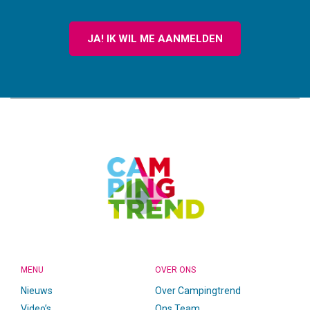
JA! IK WIL ME AANMELDEN
CAMPINGTREND
FOOTER
MENU
OVER ONS
Nieuws
Over Campingtrend
Video’s
Ons Team