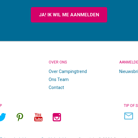
JA! IK WIL ME AANMELDEN
OVER ONS
AANMELD
Over Campingtrend
Nieuwsbr
Ons Team
Contact
P
TIP OF 