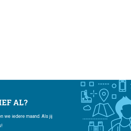
EF AL?
 we iedere maand. Als jij
s!