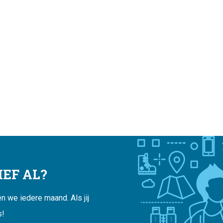
EF AL?
 we iedere maand. Als jij
s!