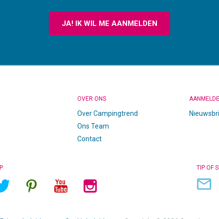
JA! IK WIL ME AANMELDEN
OVER ONS
AANMELD
Over Campingtrend
Nieuwsbr
Ons Team
Contact
P
TIP OF 