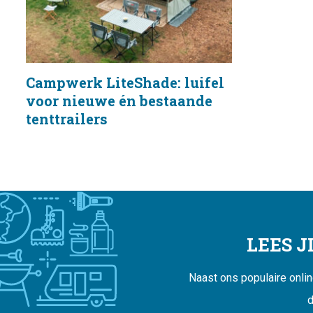
Campwerk LiteShade: luifel
voor nieuwe én bestaande
tenttrailers
LEES 
Naast ons populaire onli
d