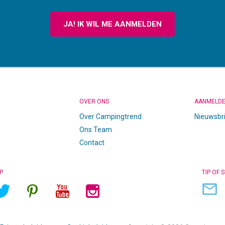
JA! IK WIL ME AANMELDEN
OVER ONS
AANMELD
Over Campingtrend
Nieuwsbr
Ons Team
Contact
P
TIP OF 