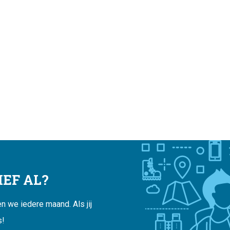
EF AL?
 we iedere maand. Als jij
s!