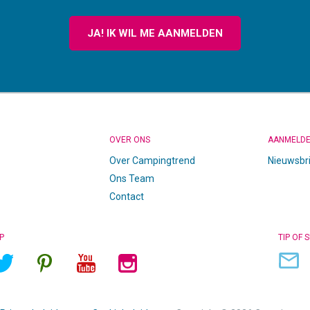
JA! IK WIL ME AANMELDEN
OVER ONS
AANMELD
Over Campingtrend
Nieuwsbr
Ons Team
Contact
P
TIP OF 