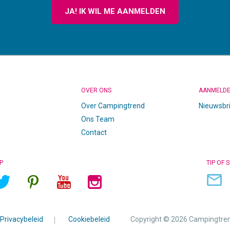
JA! IK WIL ME AANMELDEN
OVER ONS
AANMELD
Over Campingtrend
Nieuwsbr
Ons Team
Contact
P
TIP OF 
Privacybeleid
|
Cookiebeleid
Copyright © 2026 Campingtre