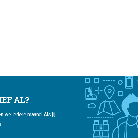
EF AL?
 we iedere maand. Als jij
s!