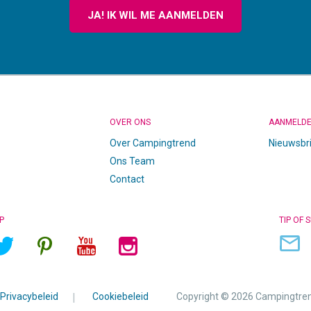
JA! IK WIL ME AANMELDEN
OVER ONS
AANMELD
Over Campingtrend
Nieuwsbr
Ons Team
Contact
P
TIP OF 
Privacybeleid
|
Cookiebeleid
Copyright © 2026 Campingtre