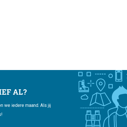
EF AL?
 we iedere maand. Als jij
s!