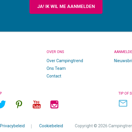
JA! IK WIL ME AANMELDEN
OVER ONS
AANMELD
Over Campingtrend
Nieuwsbr
Ons Team
Contact
P
TIP OF 
Privacybeleid
|
Cookiebeleid
Copyright © 2026 Campingtre