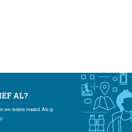
EF AL?
 we iedere maand. Als jij
s!