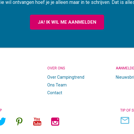
ie wil ontvangen hoef je je alleen maar in te schrijven. Dat is alle
JA! IK WIL ME AANMELDEN
OVER ONS
AANMELD
Over Campingtrend
Nieuwsbr
Ons Team
Contact
P
TIP OF 