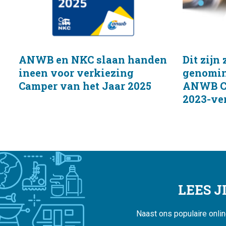
ANWB en NKC slaan handen
Dit zijn 
ineen voor verkiezing
genomin
Camper van het Jaar 2025
ANWB Ca
2023-ve
LEES 
Naast ons populaire onli