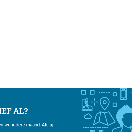
EF AL?
 we iedere maand. Als jij