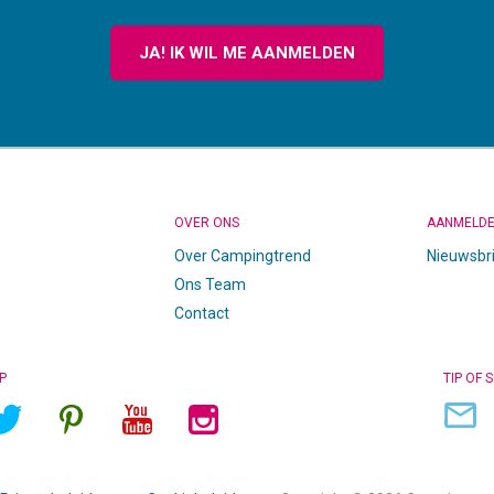
JA! IK WIL ME AANMELDEN
OVER ONS
AANMELD
Over Campingtrend
Nieuwsbr
Ons Team
Contact
P
TIP OF 