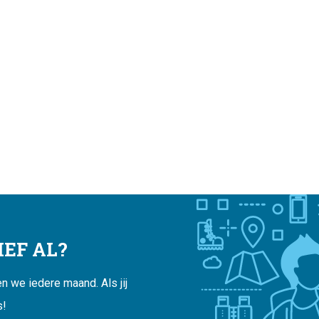
EF AL?
 we iedere maand. Als jij
s!