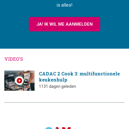
is alles!
JA! IK WIL ME AANMELDEN
VIDEO'S
CADAC 2 Cook 3: multifunctionele
keukenhulp
1131 dagen geleden
CAMPINGTREND
FOOTER