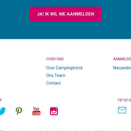
JA! IK WIL ME AANMELDEN
OVER ONS
AANMELD
Over Campingtrend
Nieuwsbr
Ons Team
Contact
P
TIP OF 