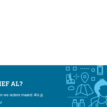
EF AL?
 we iedere maand. Als jij
s!