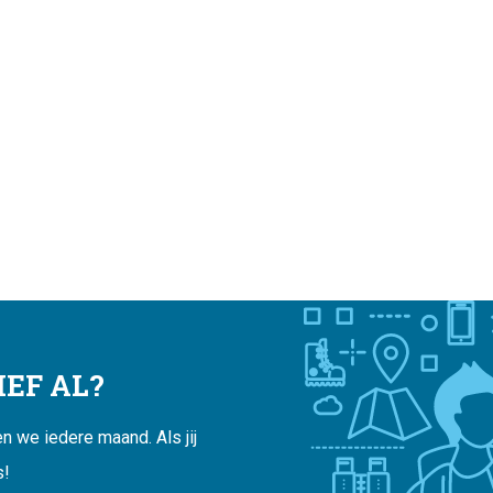
EF AL?
 we iedere maand. Als jij
s!