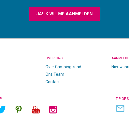
JA! IK WIL ME AANMELDEN
OVER ONS
AANMELD
Over Campingtrend
Nieuwsbr
Ons Team
Contact
P
TIP OF 