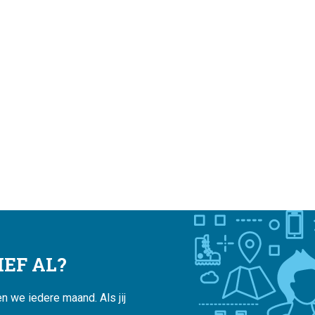
EF AL?
 we iedere maand. Als jij