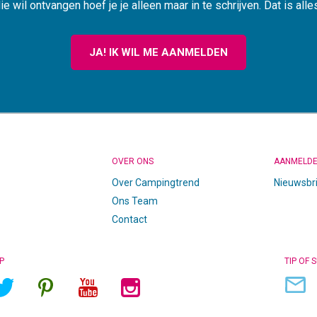
ie wil ontvangen hoef je je alleen maar in te schrijven. Dat is alle
JA! IK WIL ME AANMELDEN
OVER ONS
AANMELD
Over Campingtrend
Nieuwsbr
Ons Team
Contact
P
TIP OF 