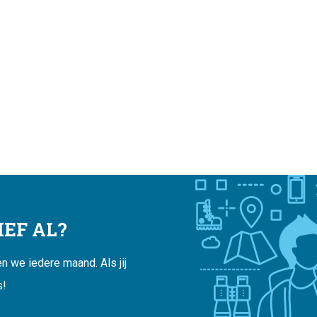
EF AL?
 we iedere maand. Als jij
s!