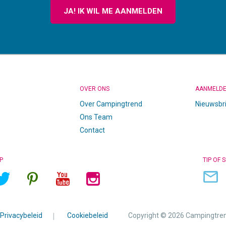
JA! IK WIL ME AANMELDEN
OVER ONS
AANMELD
Over Campingtrend
Nieuwsbr
Ons Team
Contact
P
TIP OF 
Privacybeleid
|
Cookiebeleid
Copyright © 2026 Campingtre