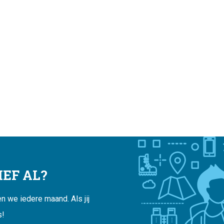
EF AL?
 we iedere maand. Als jij
s!