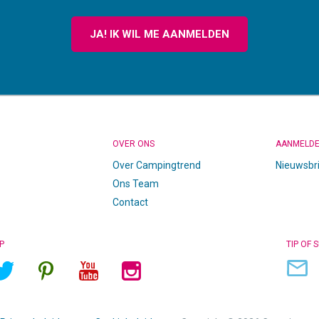
JA! IK WIL ME AANMELDEN
OVER ONS
AANMELD
Over Campingtrend
Nieuwsbr
Ons Team
Contact
P
TIP OF 