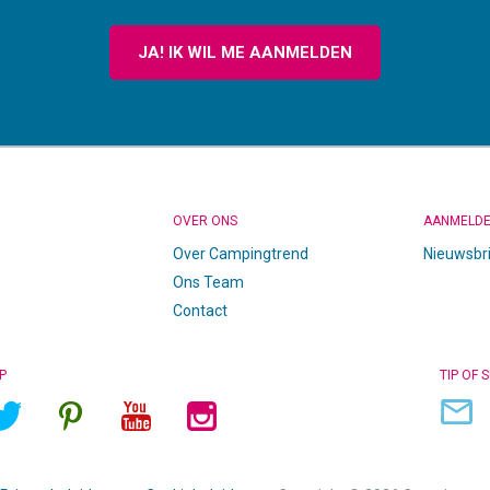
JA! IK WIL ME AANMELDEN
OVER ONS
AANMELD
Over Campingtrend
Nieuwsbr
Ons Team
Contact
P
TIP OF 