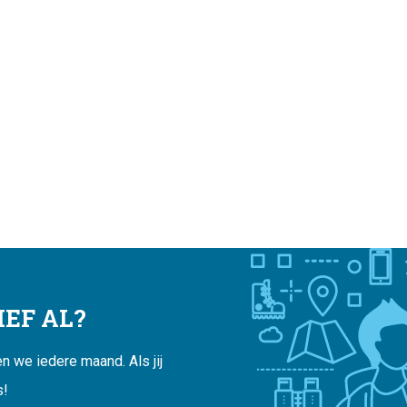
EF AL?
 we iedere maand. Als jij
s!