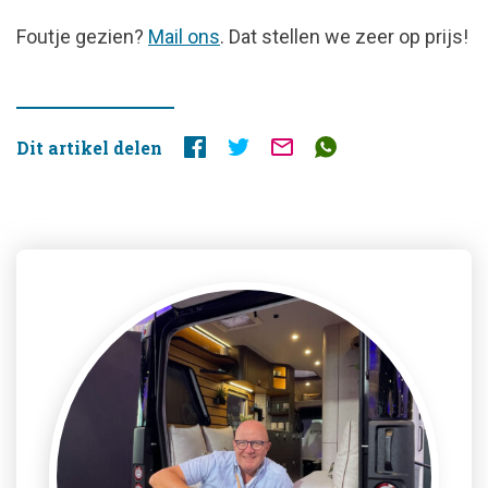
FOUTJE
Foutje gezien?
Mail ons
. Dat stellen we zeer op prijs!
GEZIEN?
Dit artikel delen