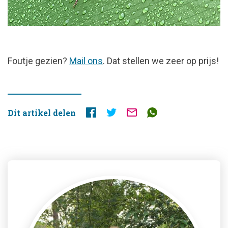
FOUTJE
Foutje gezien?
Mail ons
. Dat stellen we zeer op prijs!
GEZIEN?
Dit artikel delen