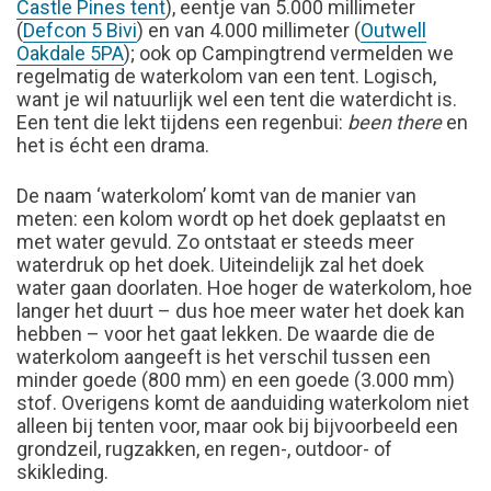
Castle Pines tent
), eentje van 5.000 millimeter
(
Defcon 5 Bivi
) en van 4.000 millimeter (
Outwell
Oakdale 5PA
); ook op Campingtrend vermelden we
regelmatig de waterkolom van een tent. Logisch,
want je wil natuurlijk wel een tent die waterdicht is.
Een tent die lekt tijdens een regenbui:
been there
en
het is écht een drama.
De naam ‘waterkolom’ komt van de manier van
meten: een kolom wordt op het doek geplaatst en
met water gevuld. Zo ontstaat er steeds meer
waterdruk op het doek. Uiteindelijk zal het doek
water gaan doorlaten. Hoe hoger de waterkolom, hoe
langer het duurt – dus hoe meer water het doek kan
hebben – voor het gaat lekken. De waarde die de
waterkolom aangeeft is het verschil tussen een
minder goede (800 mm) en een goede (3.000 mm)
stof. Overigens komt de aanduiding waterkolom niet
alleen bij tenten voor, maar ook bij bijvoorbeeld een
grondzeil, rugzakken, en regen-, outdoor- of
skikleding.