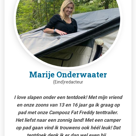
Marije Onderwaater
(Eind)redacteur
I love slapen onder een tentdoek! Met mijn vriend
en onze zoons van 13 en 16 jaar ga ik graag op
pad met onze Campooz Fat Freddy tenttrailer.
Het liefst naar een zonnig land! Met een camper
op pad gaan vind ik trouwens ook héél leuk! Dat
tentdoek denk ik er dan wel even bij…