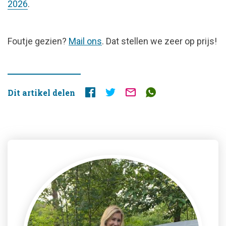
2026
.
FOUTJE
Foutje gezien?
Mail ons
. Dat stellen we zeer op prijs!
GEZIEN?
Dit artikel delen