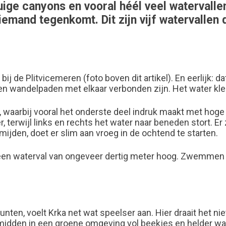
ruige canyons en vooral héél veel watervall
emand tegenkomt. Dit zijn vijf watervallen 
ij de Plitvicemeren (foto boven dit artikel). En eerlijk: dat
ten wandelpaden met elkaar verbonden zijn. Het water kleu
waarbij vooral het onderste deel indruk maakt met hoge 
 terwijl links en rechts het water naar beneden stort. Er 
mijden, doet er slim aan vroeg in de ochtend te starten.
, een waterval van ongeveer dertig meter hoog. Zwemmen m
unten, voelt Krka net wat speelser aan. Hier draait het ni
, midden in een groene omgeving vol beekjes en helder wa