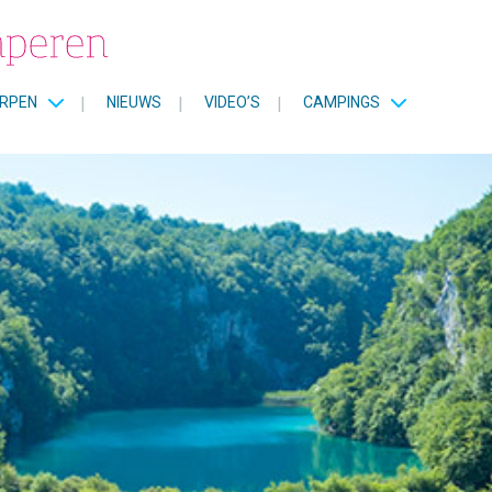
RPEN
|
NIEUWS
|
VIDEO’S
|
CAMPINGS