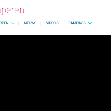
RPEN
|
NIEUWS
|
VIDEO’S
|
CAMPINGS