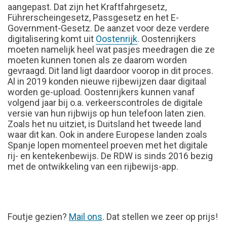
aangepast. Dat zijn het Kraftfahrgesetz,
Führerscheingesetz, Passgesetz en het E-
Government-Gesetz. De aanzet voor deze verdere
digitalisering komt uit
Oostenrijk
. Oostenrijkers
moeten namelijk heel wat pasjes meedragen die ze
moeten kunnen tonen als ze daarom worden
gevraagd. Dit land ligt daardoor voorop in dit proces.
Al in 2019 konden nieuwe rijbewijzen daar digitaal
worden ge-upload. Oostenrijkers kunnen vanaf
volgend jaar bij o.a. verkeerscontroles de digitale
versie van hun rijbwijs op hun telefoon laten zien.
Zoals het nu uitziet, is Duitsland het tweede land
waar dit kan. Ook in andere Europese landen zoals
Spanje lopen momenteel proeven met het digitale
rij- en kentekenbewijs. De RDW is sinds 2016 bezig
met de ontwikkeling van een rijbewijs-app.
FOUTJE
Foutje gezien?
Mail ons
. Dat stellen we zeer op prijs!
GEZIEN?