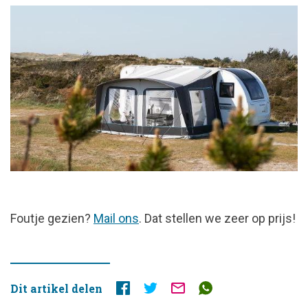
FOUTJE
Foutje gezien?
Mail ons
. Dat stellen we zeer op prijs!
GEZIEN?
Dit artikel delen