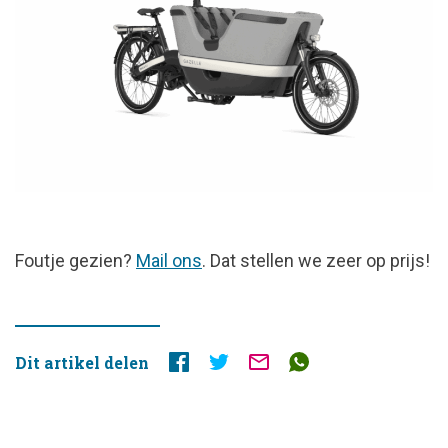
FOUTJE
Foutje gezien?
Mail ons
. Dat stellen we zeer op prijs!
GEZIEN?
Dit artikel delen