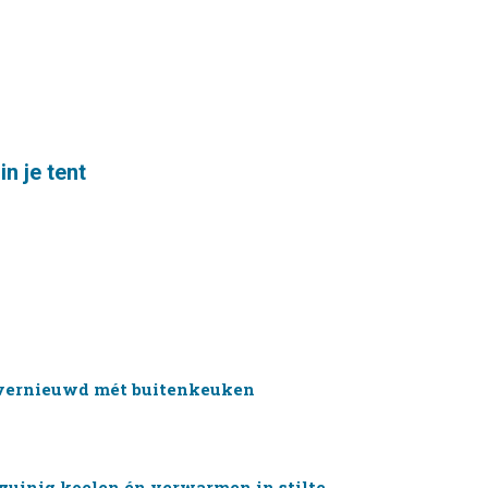
n je tent
vernieuwd mét buitenkeuken
ezuinig koelen én verwarmen in stilte