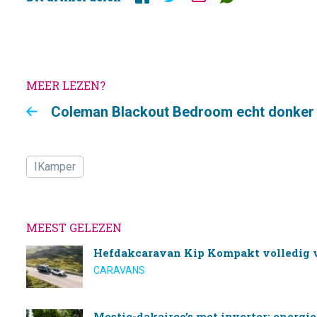
MEER LEZEN?
Coleman Blackout Bedroom echt donker i
IKamper
MEEST GELEZEN
Hefdakcaravan Kip Kompakt volledig 
CARAVANS
Mestic-dakairco’s met inverter: energi