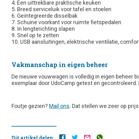
4. Een uittrekbare praktische keuken
5. Breed serviceluik voor tafel en stoelen
6. Geïntegreerde disselbak
7. Schuine voorkant voor ruimte fietspedalen
8. In lengterichting slapen
9. Snel op te zetten
10. USB aansluitingen, elektrische ventilatie, comfo
Vakmanschap in eigen beheer
De nieuwe vouwwagen is volledig in eigen beheer b
exemplaar door UdoCamp getest en gecontroleerd. D
FOUTJE
Foutje gezien?
Mail ons
. Dat stellen we zeer op prijs
GEZIEN?
Dit artikel delen