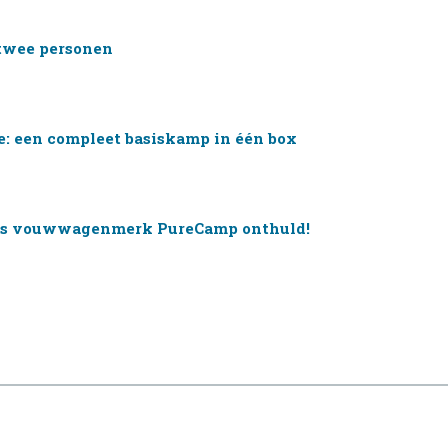
 twee personen
: een compleet basiskamp in één box
nds vouwwagenmerk PureCamp onthuld!