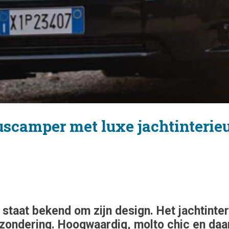
uscamper met luxe jachtinterie
staat bekend om zijn design. Het jachtint
itzondering. Hoogwaardig, molto chic en d