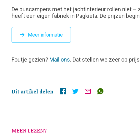
De buscampers met het jachtinterieur rollen niet –
heeft een eigen fabriek in Pagkieta. De prijzen beg
Meer informatie
FOUTJE
Foutje gezien?
Mail ons
. Dat stellen we zeer op prijs
GEZIEN?
Dit artikel delen
MEER LEZEN?