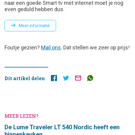
naar een goede Smart tv met internet moet je nog
even geduld hebben dus.
Meer informatie
FOUTJE
Foutje gezien?
Mail ons
. Dat stellen we zeer op prijs!
GEZIEN?
Dit artikel delen
MEER LEZEN?
De Lume Traveler LT 540 Nordic heeft een
binnenkeuken