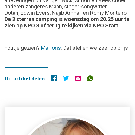
afleveringen ontvangen Nick, Simon en Kees onder
anderen zangeres Maan, singer-songwriter
Dotan, Edwin Evers, Najib Amhali en Romy Monteiro.
De 3 sterren camping is woensdag om 20.25 uur te
zien op NPO 3
of terug te kijken via NPO Start.
FOUTJE
Foutje gezien?
Mail ons
. Dat stellen we zeer op prijs!
GEZIEN?
Dit artikel delen