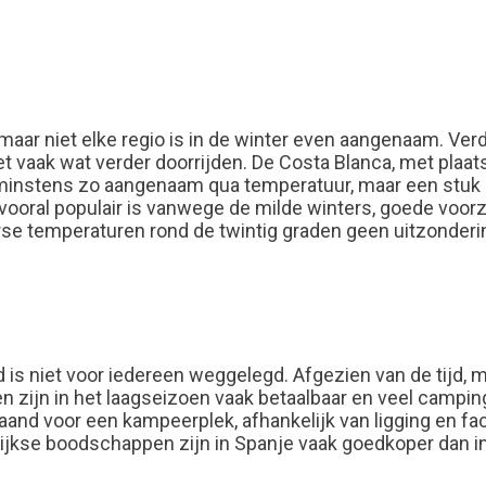
maar niet elke regio is in de winter even aangenaam. Ver
t vaak wat verder doorrijden. De Costa Blanca, met plaatse
 minstens zo aangenaam qua temperatuur, maar een stuk ru
l vooral populair is vanwege de milde winters, goede voo
erse temperaturen rond de twintig graden geen uitzonderin
 is niet voor iedereen weggelegd. Afgezien van de tijd, 
n zijn in het laagseizoen vaak betaalbaar en veel camping
aand voor een kampeerplek, afhankelijk van ligging en fac
lijkse boodschappen zijn in Spanje vaak goedkoper dan in