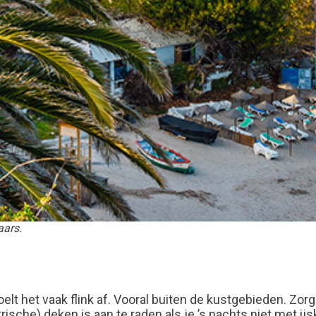
aars.
koelt het vaak flink af. Vooral buiten de kustgebieden. Zo
sche) deken is aan te raden als je ’s nachts niet met ijs