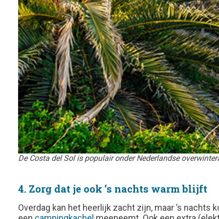
De Costa del Sol is populair onder Nederlandse overwinter
4. Zorg dat je ook ’s nachts warm blijft
Overdag kan het heerlijk zacht zijn, maar ’s nachts 
een
campingkachel
meeneemt. Ook een extra (elektri