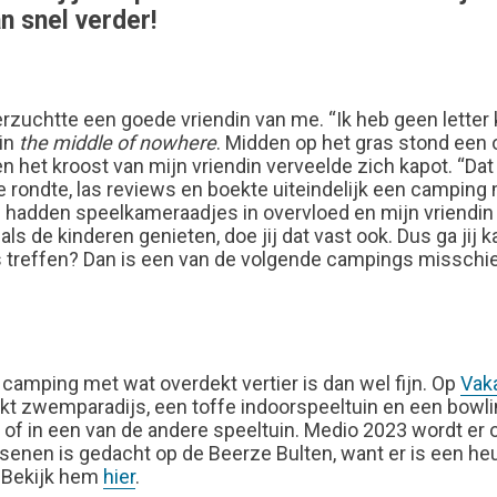
n snel verder!
verzuchtte een goede vriendin van me. “Ik heb geen letter
 in
the middle of nowhere
. Midden op het gras stond een 
n het kroost van mijn vriendin verveelde zich kapot. “Dat
e rondte, las reviews en boekte uiteindelijk een camping 
hadden speelkameraadjes in overvloed en mijn vriendin la
: als de kinderen genieten, doe jij dat vast ook. Dus ga j
 treffen? Dan is een van de volgende campings misschie
 camping met wat overdekt vertier is dan wel fijn. Op
Vak
dekt zwemparadijs, een toffe indoorspeeltuin en een bowl
 of in een van de andere speeltuin. Medio 2023 wordt er o
ssenen is gedacht op de Beerze Bulten, want er is een 
 Bekijk hem
hier
.