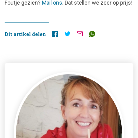
FOUTJE
Foutje gezien?
Mail ons
. Dat stellen we zeer op prijs!
GEZIEN?
Dit artikel delen