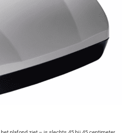
het plafond ziet – is slechts 45 bij 45 centimeter.