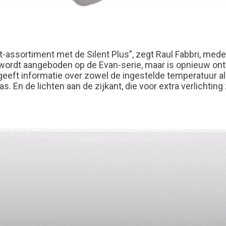
nt-assortiment met de Silent Plus”, zegt Raul Fabbri, med
at wordt aangeboden op de Evan-serie, maar is opnieuw 
en geeft informatie over zowel de ingestelde temperatuu
s. En de lichten aan de zijkant, die voor extra verlichtin