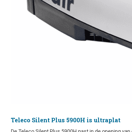
Teleco Silent Plus 5900H is ultraplat
De Teleco Silent Plus 5900H past in de opening van e