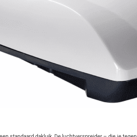
en standaard dakluik. De luchtverspreider – die je tegen 