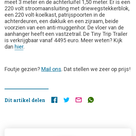
meet 3 meter en de achterluifel 1,50 meter. Er is een
220 volt stroomaansluiting met driewegstekkerblok,
een 220 volt-koelkast, patrijspoorten in de
achterdeuren, een dakluik en een zijraam, beide
voorzien van een anti-muggenhor. De vloer van de
aanhanger heeft een vastzetrail. De Tiny Trip Trailer
is verkrijgbaar vanaf 4495 euro. Meer weten? Kijk
dan
hier
.
FOUTJE
Foutje gezien?
Mail ons
. Dat stellen we zeer op prijs!
GEZIEN?
Dit artikel delen