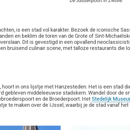
De Sassenpoort in Zwolle.
chten, is een stad vol karakter. Bezoek de iconische S
den en beklim de toren van de Grote of Sint-Michaëlske
overslaan. Dit is gevestigd in een opvallend neoclassicis
 bruisend culinair scene, met talloze restaurants die l
hoort in ons lijstje met Hanzesteden. Het is een stad d
rd gebleven middeleeuwse stadskern. Wandel door de sma
ebroederspoort en de Broederpoort. Het
Stedelijk Muse
tje te maken over de IJssel, waarbij je de stad vanaf he